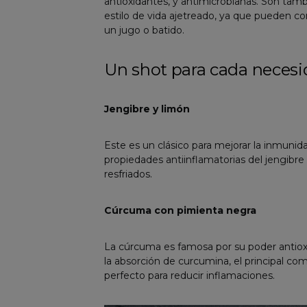
antioxidantes, y antimicrobianas. Son tam
estilo de vida ajetreado, ya que pueden c
un jugo o batido.
Un shot para cada neces
Jengibre y limón
Este es un clásico para mejorar la inmunid
propiedades antiinflamatorias del jengibre 
resfriados.
Cúrcuma con pimienta negra
La cúrcuma es famosa por su poder antioxi
la absorción de curcumina, el principal co
perfecto para reducir inflamaciones.