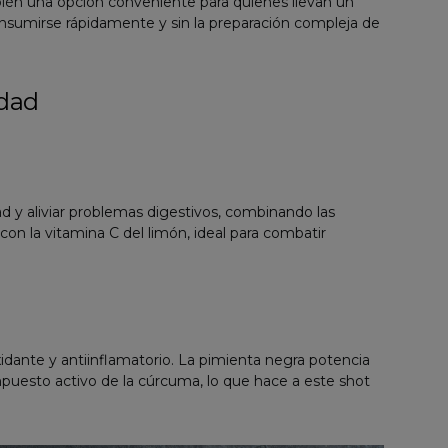
bién una opción conveniente para quienes llevan un
onsumirse rápidamente y sin la preparación compleja de
idad
ad y aliviar problemas digestivos, combinando las
con la vitamina C del limón, ideal para combatir
dante y antiinflamatorio. La pimienta negra potencia
mpuesto activo de la cúrcuma, lo que hace a este shot