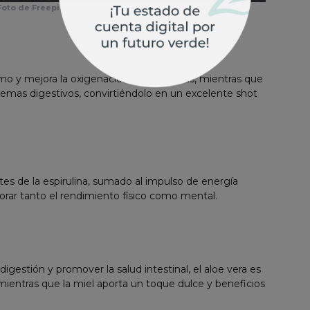
Foto de Freepik
smo y mejora la oxigenación de las células, mientras que
blemas digestivos, convirtiéndolo en un excelente shot
tes de la espirulina, sumado al impulso de energía
jorar tanto el rendimiento físico como mental.
igestión y promover la salud intestinal, el aloe vera es
, mientras que la miel aporta un toque dulce y beneficios