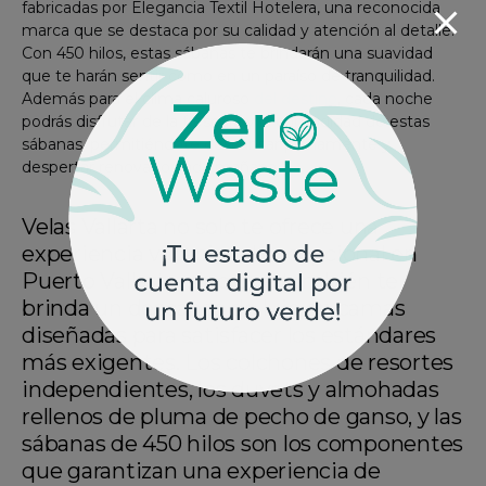
fabricadas por Elegancia Textil Hotelera, una reconocida
marca que se destaca por su calidad y atención al detalle.
Con 450 hilos, estas sábanas te brindarán una suavidad
que te harán sentir como en un paraíso de tranquilidad.
Además para el clima caluroso
del destino
, cada noche
podrás disfrutar de la frescura y la comodidad de estas
sábanas, permitiéndote descansar plenamente y
despertar renovado cada mañana.
Velas Vallarta no solo te ofrece una
experiencia vacacional excepcional en
Puerto Vallarta, sino que también te
brinda un descanso de lujo en camas
diseñadas para satisfacer los estándares
más exigentes. Los colchones de resortes
independientes, los duvets y almohadas
rellenos de pluma de pecho de ganso, y las
sábanas de 450 hilos son los componentes
que garantizan una experiencia de