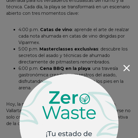
diseñada para los verdaderos entusiastas del humo y la
técnica. Cada día, la playa se transformará en un escenario
abierto con tres momentos clave:
4:00 p.m.
Catas de vino
: aprende el arte de realzar
cada nota ahumada en catas de vino dirigidas por
Viparmex.
5:00 p.m.
Masterclasses exclusivas
: descubre los
secretos del asado y técnicas de ahumado
directamente de pitmasters renombrados.
6:00 p.m.
Cena BBQ en la playa
: una travesía
gastronómica creada por maestros del asado,
disfrutando de platillos de autor con los pies en la
arena.
Hoy, la mesa vuelve a estar puesta y el carbón listo.
Vallarta BBQ Experience 2026 regresa para reafirmarse no
solo como un evento, sino como la celebración definitiva
de la cocina de humo frente al Pacífico.