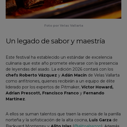
Foto por Velas Vallarta
Un legado de sabor y maestría
Este festival ha establecido un estándar de excelencia
culinaria que este año promete elevarse con la presencia
de leyendas del asado. La edición 2026 contará con los
chefs
Roberto Vázquez
y
Adán Macín
de Velas Vallarta
como anfitriones, quienes recibirán a un equipo de élite
liderado por los expertos de Pitmaker,
Víctor Howard,
Adrian Prescott, Francisco Franco
y
Fernando
Martínez
.
A ellos se suman talentos que traen la esencia de la parrilla
norteña y la sofisticación de la alta cocina,
Luis Garza
de
Backyard Monterrey y
Alito Islas
(
@alitoalsazon
).
Además,