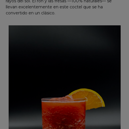
rayos del sol. El ron y las fresas —100% naturales— se
llevan excelentemente en este coctel que se ha
convertido en un clásico.