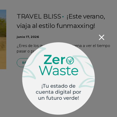
TRAVEL BLISS
¡Este verano,
viaja al estilo funmaxxing!
junio 17, 2026
¿Eres de los que se tiran en la arena a ver el tiempo
pasar o prefieres devorarte el…
READ MORE