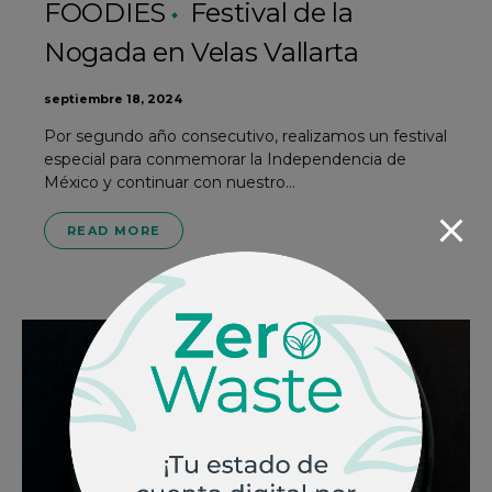
FOODIES
Festival de la
Nogada en Velas Vallarta
septiembre 18, 2024
Por segundo año consecutivo, realizamos un festival
especial para conmemorar la Independencia de
México y continuar con nuestro…
READ MORE