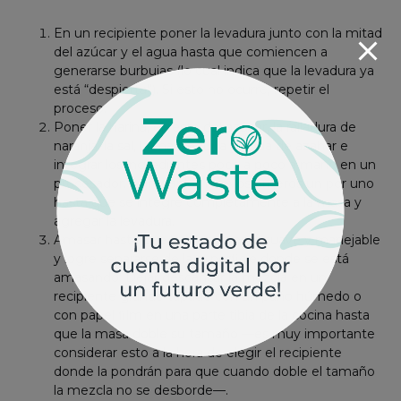
En un recipiente poner la levadura junto con la mitad
del azúcar y el agua hasta que comiencen a
generarse burbujas (lo cual indica que la levadura ya
está “despierta”). Si esto no ocurre, repetir el
proceso.
Poner la harina, el resto del azúcar, la ralladura de
naranja, la sal, la mantequilla y agua de azahar e
integrar los ingredientes poco a poco a mano en un
procesador. Agregar los huevos enteros un por uno
hasta que se integre completamente a la masa y
agregar la levadura.
Amasar hasta que la mezcla esté suave y manejable
y logre separarse de la superficie donde se está
amasando. Dejar descansar la mezcla en un
recipiente grande tapado con un paño húmedo o
con papel film en una parte tibia de la cocina hasta
que la masa doble su tamaño —es muy importante
considerar esto a la hora de elegir el recipiente
donde la pondrán para que cuando doble el tamaño
la mezcla no se desborde—.