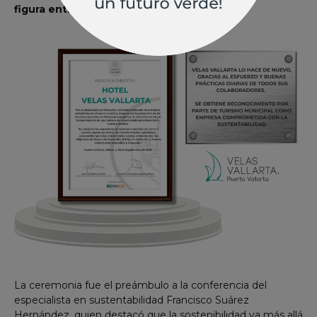
figura entre ellas.
La ceremonia fue el preámbulo a la conferencia del
especialista en sustentabilidad Francisco Suárez
Hernández, quien destacó que la sostenibilidad va más allá