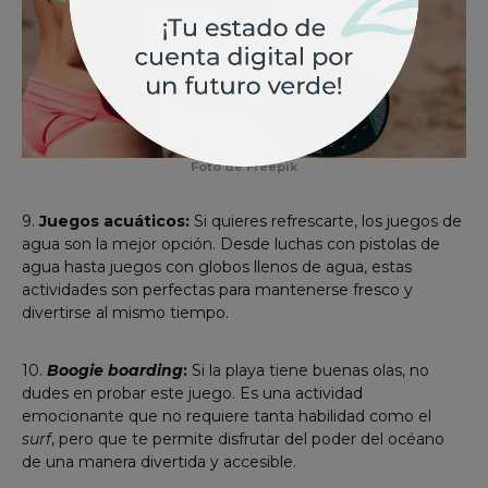
Foto de Freepik
9.
Juegos acuáticos:
Si quieres refrescarte, los juegos de
agua son la mejor opción. Desde luchas con pistolas de
agua hasta juegos con globos llenos de agua, estas
actividades son perfectas para mantenerse fresco y
divertirse al mismo tiempo.
10.
Boogie boarding
:
Si la playa tiene buenas olas, no
dudes en probar este juego. Es una actividad
emocionante que no requiere tanta habilidad como el
surf
, pero que te permite disfrutar del poder del océano
de una manera divertida y accesible.