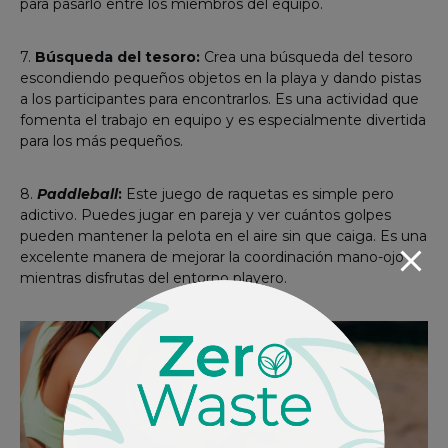
para pasarlo entre los miembros del equipo.
7.
Búsqueda del tesoro:
Crea una búsqueda del tesoro
escondiendo pequeños objetos en la playa y dando pistas
a los participantes para encontrarlos. Es una actividad que
fomenta el trabajo en equipo y es especialmente divertida
para los más pequeños.
8.
Paddleball
:
Este juego de raquetas es simple pero
adictivo. Puedes jugar en pareja y ver cuántos golpes
pueden mantener la pelota en el aire sin que caiga. Es una
excelente manera de mejorar la coordinación mano-ojo
mientras disfrutas del entorno playero.