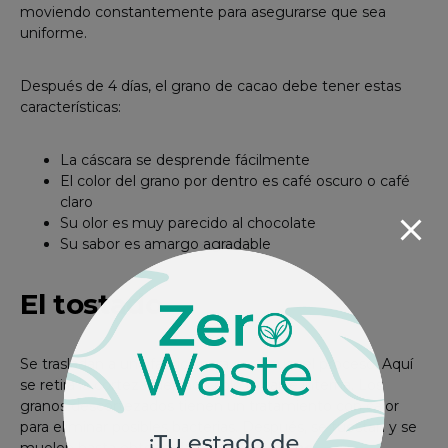
moviendo constantemente para asegurarse que sea
uniforme.
Después de 4 días, el grano de cacao debe tener estas
características:
La cáscara se desprende fácilmente
El color del grano por dentro es café oscuro o café
claro
Su olor es muy parecido al chocolate
Su sabor es amargo agradable
El tostado
Se trasladan a una fábrica para continuar el proceso. Aquí
se retira la corteza, dejando solo la parte interna. Los
granos descortezados tienen un tratamiento con calor
para eliminar posibles bacterias. Después, se tuestan y se