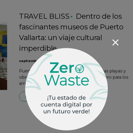
TRAVEL BLISS
Dentro de los
fascinantes museos de Puerto
Vallarta: un viaje cultural
imperdible
septiembre 19, 2024
Puerto Vallarta, conocido por sus hermosas playas y
vibrante vida nocturna, también es un tesoro para los
amantes…
READ MORE