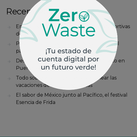
Recent Posts
Energía y recreación en las canchas deportivas
de Velas Vallarta
Pescado zarandeado estilo Nayarit: lleva el
paraíso a tu cocina
Descubre la charrería, el latido de México en
Puerto Vallarta
Todo sobre el kidfluence para planear las
vacaciones de verano perfectas
El sabor de México junto al Pacífico, el festival
Esencia de Frida